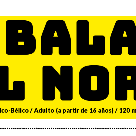
 BAL
L NO
ico-Bélico / Adulto (a partir de 16 años) / 120 