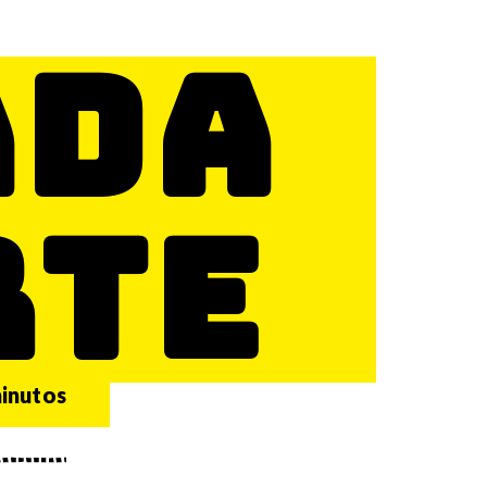
ADA
RTE
minutos